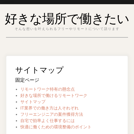
Skip
好きな場所で働きたい
to
content
そんな想いを叶えられるフリーやリモートについて語ります
サイトマップ
固定ページ
リモートワーク特有の懸念点
好きな場所で働けるリモートワーク
サイトマップ
IT業界での働き方は人それぞれ
フリーエンジニアの案件獲得方法
自宅で効率よく仕事するには
快適に働くための環境整備のポイント